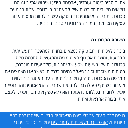
אתיים סביב פיטורי עובדים, אבטחת מידע ושימוש אתי ב-AI הם
נושאים חשובים הדורשים שיקול דעת זהיר. בנוסף, עלות הטמעת
טכנולוגיות בינה מלאכותית ורובוטיקה עשויה להוות מחסום עבור
עסקים מסוימים, במיוחד ארגונים קטנים ובינוניים.
השורה התחתונה
בינה מלאכותית ורובוטיקה נמצאים בחזית המהפכה התעשייתית
הרביעית, ומשנות את נוף האוטומציה והתעשייה החכמה כולה.
טכנולוגיות אלו מציעות שפע של יתרונות, כולל יעילות מוגברת,
בטיחות משופרת ופוטנציאל לצמיחה כלכלית. כאשר אנו מאמצים את
המהפכה הטכנולוגית הזו, חשוב להתמודד עם האתגרים הנלווים
ולעבוד בשיתוף פעולה כדי להבטיח שהבינה המלאכותית והרובוטיקה
יועילו לחברה בכללותה. העתיד הוא ללא ספק אוטומטי, ועלינו לעצב
אותו בצורה אחראית ואתית.
רוצים ללמוד עוד על כלי בינה מלאכותית חדשים שיעזרו לכם בחיי
היום יום?
קורס בינה מלאכותית למתחילים
יחשוף בפניכם את כל