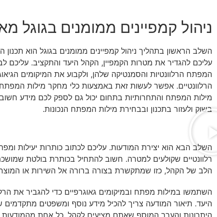
ניהול קמפיינים ממומנים בגוגל מא'
השלב הראשון בתהליך ניהול קמפיינים ממומנים בגוגל הוא תכנון הק
עליכם להגדיר את מטרות הקמפיין, הקהל היעד והתקציב. עליכם לב
המפתח הרלוונטיות והסמנטיקה שלהן, ולקבוע את המיקומים הגיאוג
הרלוונטיים. אפשר לעשות זאת באמצעות כלי מחקר מילות המפתח ש
מילות המפתח והתחרותיות בתחום יכול גם לספק לכם מידע חשוב
בשוק ולעזור בתכנון ובבחירת מילות המפתח הנכונות.
השלב הבא הוא יצירת המודעות. עליכם לכתוב כותרות יעילות ומפתי
רלוונטיים שקולעים למטרה. חשוב להתחיל בכותרת בולטת שמושכ
הלב של הקהל, כזו שמתקשרת בצורה ברורה אל השירות או המוצר
השתמשו במילות מפתח ובמיקומים גאוגרפיים כדי להגביר את הרלו
היעד. תיאור המודעה צריך להכיל מידע נוסף ומשפטים מתקדמים 
היתרונות והערך המוסף שאתם מציעים לקהל. כל אחת מהמודעות צ