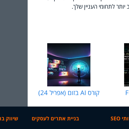
יותר לתחומי העניין שלך
.
F
קורס AI בזום (אפריל 24)
י SEO
בניית אתרים לעסקים
שיווק ב