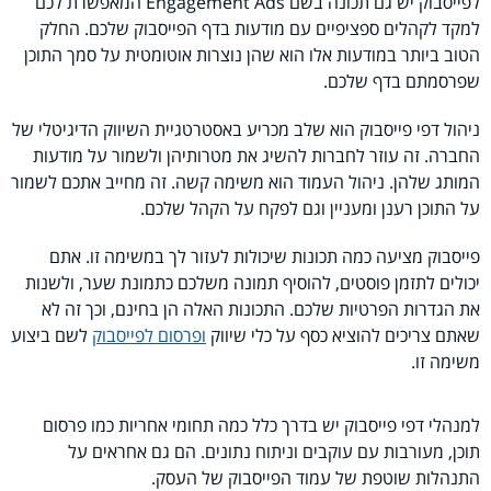
לפייסבוק יש גם תכונה בשם Engagement Ads המאפשרת לכם
למקד לקהלים ספציפיים עם מודעות בדף הפייסבוק שלכם. החלק
הטוב ביותר במודעות אלו הוא שהן נוצרות אוטומטית על סמך התוכן
שפרסמתם בדף שלכם.
ניהול דפי פייסבוק הוא שלב מכריע באסטרטגיית השיווק הדיגיטלי של
החברה. זה עוזר לחברות להשיג את מטרותיהן ולשמור על מודעות
המותג שלהן. ניהול העמוד הוא משימה קשה. זה מחייב אתכם לשמור
על התוכן רענן ומעניין וגם לפקח על הקהל שלכם.
פייסבוק מציעה כמה תכונות שיכולות לעזור לך במשימה זו. אתם
יכולים לתזמן פוסטים, להוסיף תמונה משלכם כתמונת שער, ולשנות
את הגדרות הפרטיות שלכם. התכונות האלה הן בחינם, וכך זה לא
שאתם צריכים להוציא כסף על כלי שיווק
ופרסום לפייסבוק
לשם ביצוע
משימה זו.
למנהלי דפי פייסבוק יש בדרך כלל כמה תחומי אחריות כמו פרסום
תוכן, מעורבות עם עוקבים וניתוח נתונים. הם גם אחראים על
התנהלות שוטפת של עמוד הפייסבוק של העסק.