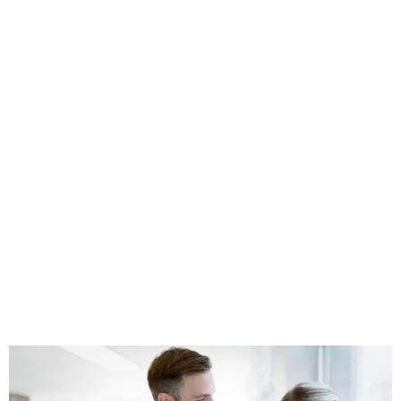
האמת תמיד נמצאת איי שם באמצע, בין האותיות הקטנות. זו שרבים
מפספסים ולא תמיד מסוגלים לראות. האמת היא התוצאה של
המציאות הסובייקטיבית של אותו הגולש שבחר להמשיך אתכם הלאה
או שמא לפרוש כלעומת שבא. ברוב המקרים לא יהיה ברור מדוע זה
כך, אך אנליסטים מקצועיים שיודעים כיצד לקרוא בין השורות, יוכלו
להבין טוב יותר כיצד זה קרה.
בזמן שאלו ינסו להבין כיצד לפענח את התעלומה, אנו נתמקד בדבר
האחד והיחיד, שיפור יחס ההמרה. נייצר קראייטיב המבוסס טקסט,
תמונות וסרטונים שיווקיים ונבנה לכם מיתוג דיגיטלי מנצח.
תראו, אנחנו לא סתם בוחרים להלאות אתכם בפרטים טכניים כגון
מספר כוסות הקפה ששתינו במשרד. אנו נראה לכם בדיוק כיצד
הבוסט היומיומי של הקפאין ששתינו עזר לנו לייצר עבורכם תוכן ייחודי
שנכתב והתפרסם בזמן הנכון, במקום הנכון והכי חשוב, בשפה
הנכונה.