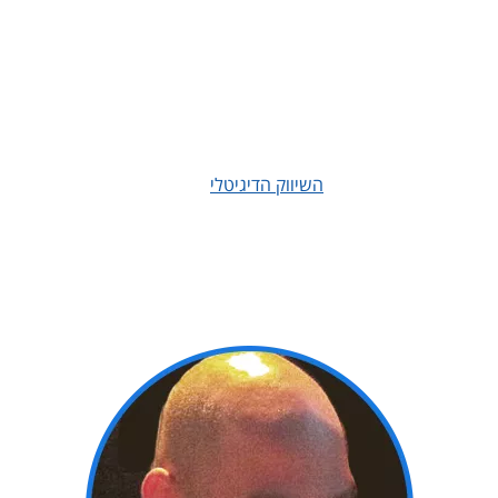
שקיפות מלאה היא האג'נדה שלנו. אפשר לדבר על תוצאות ואפשר
להראות אותם בשטח. לא סתם אומרים כי תמונה שווה אלף מילים.
אנו מתמחים ביצירת תוכן שיווקי, פרסומות וידאו, קריאייטיב ותמונות
שיעזרו במיתוג העסק שלכם הן בטווח הקצר והן בטווח הארוך.
לעסנו ולעסנו את עולם
השיווק הדיגיטלי
על בוריו ועדיין, גם אנחנו
לומדים בכל יום משהו חדש. בנינו אתרים, תוכנות ומשחקים לעסקים,
הפקנו סרטוני תדמית ואף בנינו קורסים דיגיטליים, והכל במטרה אחת;
לספק ללקוח הקצה את התמורה הגבוהה ביותר להשקעה שלו – יותר
תנועה, יותר לידים ומכירות.