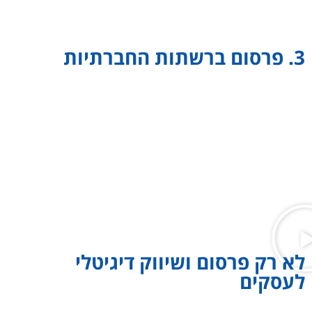
הג'ימייל.
3. פרסום ברשתות החברתיות
לא בכדי אומרים אנשי הפרסום הגדולים בתעשייה העולמית: "אם
אתה לא שם אתה לא קיים". הפרסום ברשתות החברתיות הפך לאחד
מאבני היסוד המרכזיים של כל עסק שרוצה לקבל כמה שיותר לידים
רלוונטיים במחירים משתלמים. חשוב לציין כי כמו בכל תחום, אי
אפשר להתחייב על תוצאות, אך לרוב אנו רואים כי הפרסום בפייסבוק,
ביוטיוב ובטיקטוק למשל נחשב לזול יותר לעומת פרסום ממומן בגוגל.
הדגש ברשתות החברתיות הוא הכתיבה השיווקית והקריאייטיב של
הפרסומות, ואלו הם הדברים העיקריים שבהם אנו מתמחים.
לא רק פרסום ושיווק דיגיטלי
לעסקים