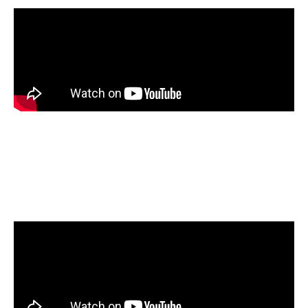
לאחרונה העלינו לאוויר את הקורס הדיגיטלי הראשון של אורית של
רפאל, לקוחה של חברת טוקו דיגיטל. הקורס המלא עלה למערכת
אחסון הקורסים של סקולר, מבית רב מסר. הקורס כולל אנימציה,
תמלול, פרומו לכל שיעור, תוכן עניינים אינטראקטיבי, עריכת פס קול
וניקוי רעשים, פלטפורמה לאחסון הסרטונים ועוד.