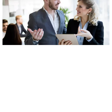
מתי בפעם האחרונה כתבו לכם תוכן איכותי שנכתב בשפת הלקוח
והופק במיוחד במדיות שונות עבור קהל היעד הרלוונטי ביותר?
הפרסום הדיגיטלי מבוסס ברובו על הארדסל, מכירה קשה בשפת
העם. הדבר דומה לרוכל בשוק שזועק לכם בקול רם: "שתיים בעשר".
לא ניכנס כרגע לדיון האם זה עובד, אך נוכל כולנו להסכים על כך כי
ללקוחות רבים הטון הזה פשוט צורם, לעין ולאוזן.
אנו דוגלים בשיטת המכירה הרכה, הישירה והבלתי ישירה. כזו שקלה
יותר לעיכול, ונעימה יותר לשיווק בכל המשתמע מכך.