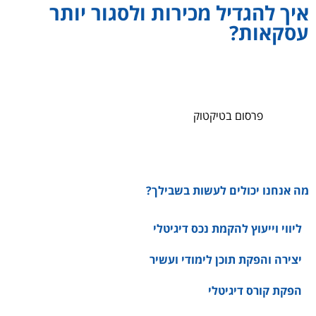
איך להגדיל מכירות ולסגור יותר
עסקאות?
אם אתם מבינים מה הלקוח שלכם באמת רוצה ומה הכי חשוב לו,
תוכלו להשתמש בידע זה ולזקק אותו לסדרה של תוכן שיווקי שימשיך
לזרום בכל ערוצי הפרסום והנכסים הדיגיטליים שנמצאים בבעלותכם.
כך למשל,
פרסום בטיקטוק
מול פרסום בפייסבוק או באינסטגרם
ידרוש מכם לייצר אסטרטגית תוכן ממוקדת כך שבכל פלטפורמה תוכלו
למצוא את הקהלים המדויקים ביותר לעסק שלכם.
מה אנחנו יכולים לעשות בשבילך?
ליווי וייעוץ להקמת נכס דיגיטלי
יצירה והפקת תוכן לימודי ועשיר
הפקת קורס דיגיטלי