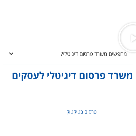
שיודע לדקלם אותו ויש מי שיודע גם לכתוב אותו. אנו בטוקו דיגיטל,
משרד פרסום דיגיטלי לעסקים, כותבים את התוכן בעצמנו ויודעים איך
למתג אותו בצורה וויזואלית ומדויקת כך שתתאים לכל רשת ומדיה
חברתית בה נבחר לפרסם.
מחפשים משרד פרסום דיגיטלי?
משרד פרסום דיגיטלי לעסקים
טוקו דיגיטל היא חברת פרסום דיגיטלי המספקת מגוון שירותי דיגיטלי
תחת קורת גג אחת. מבין שירותי החברה תוכלו לקבל שירותי SEO
לעסקים, קידום אורגני בגוגל, פרסום ממומן בגוגל, שיווק דיגיטלי
ברשתות חברתיות,
פרסום בטיקטוק
, פרסום באינסטגרם, הפקת
קורסים דיגיטליים ומוצרי מידע, ניהול מוניטין, בניית משפך שיווקי,
פרסום כתבות יח"צ ועוד. אנו מזמינים אתכם לפנות אל משרד פרסום
דיגיטלי עם ניסיון עשיר ומוניטין רב בשיווק דיגיטלי לעסקים.