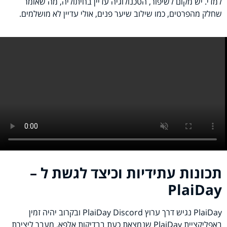
למדי. יש מקום לשיפור, הטכנולוגיה עדיין בחיתוליה, מה שאומר
שחלק מהפרטים, כמו שילוב שיער פנים, אולי עדיין לא מושלמים.
תכונות עתידיות וכיצד לגשת ל –
PlaiDay
PlaiDay נגיש דרך ערוץ PlaiDay Discord ובקרוב יהיה זמין
באפליקציית PlaiDay שנמצאת כעת בבדיקות אלפא. מעבר ליצירת