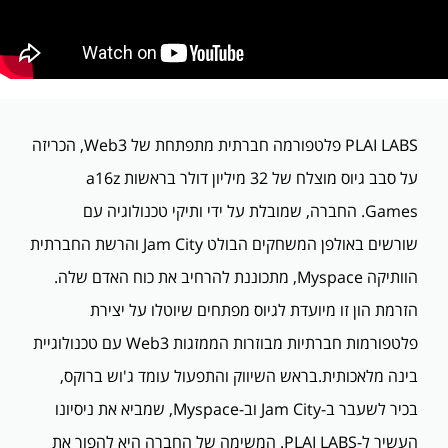
PLAI LABS פלטפורמה חברתית מתפתחת של Web3, הכריזה
על סבב גיוס מוצלח של 32 מיליון דולר בראשות a16z
Games. החברה, שמובלת על ידי ותיקי טכנולוגיה עם
שורשים באולפן המשחקים הבולט Jam City והרשת החברתית
הוותיקה Myspace, מתכוננת להרחיב את כוח האדם שלה.
הזרמת הון זו מיועדת לגיוס מפתחים שיוטלו על יצירת
פלטפורמות חברתיות מבוזרות הממזגות Web3 עם טכנולוגיית
בינה מלאכותית.בראש השיווק והתפעול עומד ג'וש ברוקס,
בכיר לשעבר ב-Jam City וב-Myspace, שמביא את ניסיונו
העשיר ל-PLAI LABS. המשימה של החברה היא להפוך את