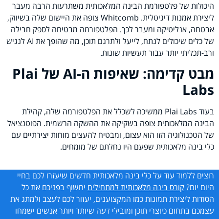
היכולות של פלטפורמת הבינה המלאכותית משתרעות הרבה מעבר
ליצירת אמנות דיגיטלית. Whitcomb צופה את היישום שלה בשיווק,
אבטחה, אנליטיקה ומעבר לכך. הפלטפורמה מבטיחה לספק חבילה
של כלים שיכולים לנתח, לייעל ולתרגם תוכן, מה שהופך את AI לנגיש
ורב-תכליתי יותר עבור תעשיות שונות.
מבט קדימה: שאיפות ה-
AI
של
Plai
Labs
בעוד Plai Labs ממשיכה לשכלל את הפלטפורמה שלה, קהילת
הבינה המלאכותית צופה בשקיקה את ההשקה הרשמית. הפוטנציאל
של הטכנולוגיה הזו הוא עצום, ומבטיח להעצים מוחות יצירתיים עם
כלי בינה מלאכותית שפעם היו נחלתם של מומחים.
רוצים ללמוד עוד על כלי בינה מלאכותית חדשים שיעזרו לכם בחיי
היום יום?
קורס בינה מלאכותית למתחילים
יחשוף בפניכם את כל
הסודות ליצירת תמונות כמו המקצוענים, יעזור לכם לעצב ולמתג את
עצמכם בתחום כיוצרי תוכן ומובילי דעה שיותר ויותר אנשים ישמחו