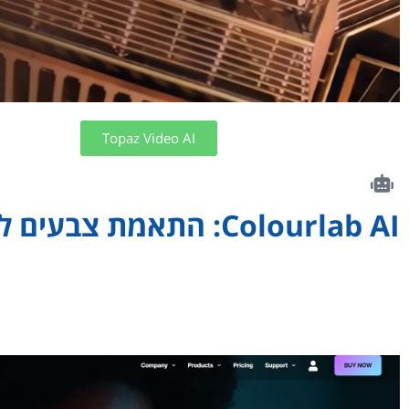
Topaz Video AI
Colourlab AI: התאמת צבעים לסרטים
Colourlab AI מספק התאמת צבעים אוטומטית לקליפים ממצלמות
יכולים להזין תמונת התייחסות כדי לשכפל מראה מסוים על כל קטע. תו
עריכת וידאו שונות.