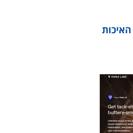
ם את האיכות
 מאפשר העלאת קנה מידה של וידאו ל-4K או 8K, הפחתת רעש והמרת