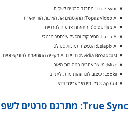
True Sync: מתרגם סרטים לשפות
Topaz Video Ai: ממקסמים את האיכות הוויזיואלית
Colourlab AI: התאמת צבעים לסרטים
La La AI: מסיר קול ומפצל אינסטרומנטלי
Leiapix AI: הנפשת תמונות סטילס
Nvidia Broadcast: חבילת AI מקיפה המותאמת לפודקאסטים
Mixo: מייצר אתרים במהירות האור
Looka: עיצוב לוגו וזהות מותג ליזמים
Cap Cut: כלי חינמי לעריכת וידאו
True Sync: מתרגם סרטים לשפות
True Sync מתרגם סרטים לשפות שונות תוך שמירה על קולו של הש
והבטחת סנכרון שפתיים תואם למילים המדוברות, מסיר את הצורך במת