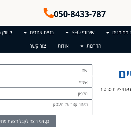
050-8433-787
 ממומנים
שירותי SEO
בניית אתרים
שיווק 
הדרכות
אודות
צור קשר
ים
ר תוכן מתחיל, השילוב של AI יכול לייעל את זרימת
העבודה שלך ולהעלות את האומנות שלך לגבהים חדשים. היום הכנו עבורך את 10 כלי
כן, אני רוצה לקבל הצעת מחיר 