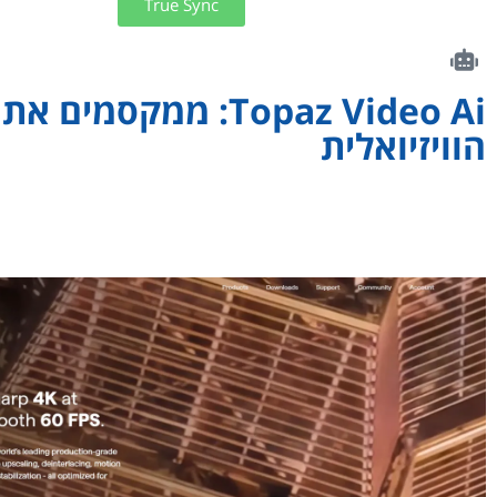
True Sync
Topaz Video Ai: ממקסמי
הוויזיואלית
Topaz Video Ai
קטעים של 24 פריימים לשנייה להילוך איטי חלק. תכונות ייצוב הווידאו שלו בולטות.