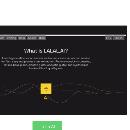
La La AI: מסיר קול מתקדם ומפריד רצועות שמע. הכלי מאפשר למש
או מוזיקה מרצועת אודיו ללא אובדן איכות.
La La AI