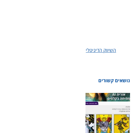
לאחר קבלת הדו"ח בפורמט PDF אל תיבת המייל שלך, תוכל להת
מקצועי שישמח לענות עבורך על ממצאי הדו"ח ואף לבנות עבורך אסטרט
דיגיטלית שתשפר את מיקומי האתר בתוצאות החיפוש בגוגל, תשפר את 
בעיני גוגל ותבנה אותך כאוטוריטה ומוביל דעה בתחומך.
אנו בטוקו דיגיטל נשמח לעזור לך בכל שאלה או בעיה שתצטרך בה עז
בתחום
השיווק הדיגיטלי
; קידום אורגני בגוגל על בסיס תוצאות, כתיבת תו
אישי על בסיס שעתי, כתיבת תסריטי לסרטוני תוכן והפקת סרטונים לכל
נושאים קשורים