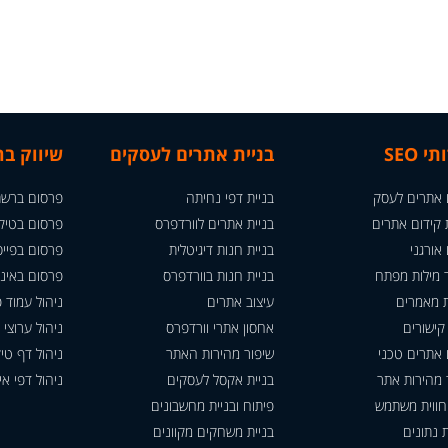
י SEO
בניית אתרים לעסקים
שיווק ב
 אתרים לעסק
בניית דפי נחיתה
פרסום ברשת
קידום אתרים
בניית אתרים לוורדפרס
פרסום בטיק
אורגני
בניית חנות דיגיטלית
פרסום בפייס
מילות מפתח
בניית חנות בוורדפרס
פרסום באינ
 מאמרים
עיצוב אתרים
ניהול עמוד פ
 קישורים
אחסון אתרי וורדפרס
ניהול ערוצי י
 אתרים טכני
שיפור מהירות האתר
ניהול דף טי
 מהירות אתר
בניית אקסל לעסקים
ניהול דפי א
 חווית משתמש
פיתוח ובניית מחשבונים
 נתונים
בניית משחקים מקוונים