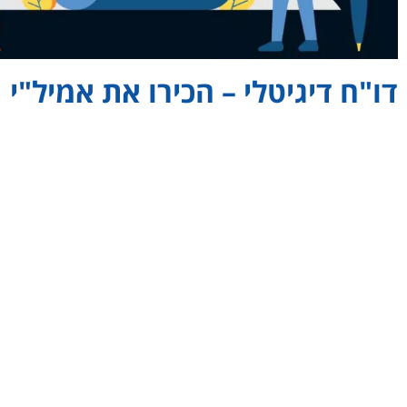
דו"ח דיגיטלי – הכירו את אמיל"י
אני מה יוצא לי מזה? אנו בחברת טוקו דיגיטל ננפיק עבורך דו"ח דיגיטל
את התוצאות על פני השטח כפי שהן. בלי אותיות קטנות. בדו"ח תלמד:
באילו תחומים ונישות האתר שלך נתפס כמומחה ומוביל דעה, הן ב
המשתמשים והן בעיני גוגל
באילו תוצאות האתר שלך ממוקם בעמוד הראשון
באילו עוד מילות מפתח ומונחי חיפוש תוכל להתקדם בגוגל עם 
הצעות למילות מפתח נוספות שתוכל להטמיע באתר שלך (מוצרים, 
דוח בדיקת מהירות האתר במחשבים נייחים ומכשירים ניידים
בדיקת אבטחה לאתר
בדיקת התאמה לנגישות האתר
בדיקת רספונסיביות לאתר מותאם לסלולר
דו"ח טכני מפורט המציג את המרכיבים המשפיעים על הקידום הא