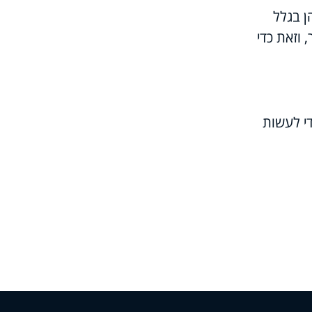
ן בגלל
 וזאת כדי
י לעשות